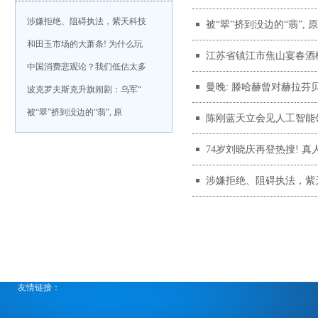
涉嫌拒绝、阻碍执法，紫天科技
被“翠”挤到没边的“翡”,
和田玉市场的大萧条! 为什么玩
江苏省镇江市焦山宴春酒
中国消费悲观论？我们低估太多
曼晚: 滕哈赫曾对赫拉芬
波克罗夫斯克升旗闹剧：乌军“
被“翠”挤到没边的“翡”, 原
陈刚蓝天立会见人工智能
74岁刘晓庆再登热搜! 
涉嫌拒绝、阻碍执法，紫
友情链接：